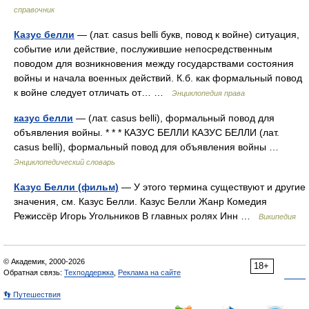
справочник
Казус белли
— (лат. casus belli букв, повод к войне) ситуация,
событие или действие, послужившие непосредственным
поводом для возникновения между государствами состояния
войны и начала военных действий. К.б. как формальный повод
к войне следует отличать от… …
Энциклопедия права
казус белли
— (лат. casus belli), формальный повод для
объявления войны. * * * КАЗУС БЕЛЛИ КАЗУС БЕЛЛИ (лат.
casus belli), формальный повод для объявления войны …
Энциклопедический словарь
Казус Белли (фильм)
— У этого термина существуют и другие
значения, см. Казус Белли. Казус Белли Жанр Комедия
Режиссёр Игорь Угольников В главных ролях Инн …
Википедия
© Академик, 2000-2026
18+
Обратная связь:
Техподдержка
,
Реклама на сайте
👣 Путешествия