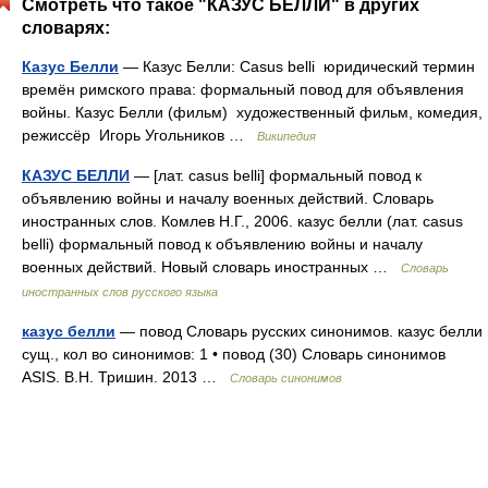
Смотреть что такое "КАЗУС БЕЛЛИ" в других
словарях:
Казус Белли
— Казус Белли: Casus belli юридический термин
времён римского права: формальный повод для объявления
войны. Казус Белли (фильм) художественный фильм, комедия,
режиссёр Игорь Угольников …
Википедия
КАЗУС БЕЛЛИ
— [лат. casus belli] формальный повод к
объявлению войны и началу военных действий. Словарь
иностранных слов. Комлев Н.Г., 2006. казус белли (лат. casus
belli) формальный повод к объявлению войны и началу
военных действий. Новый словарь иностранных …
Словарь
иностранных слов русского языка
казус белли
— повод Словарь русских синонимов. казус белли
сущ., кол во синонимов: 1 • повод (30) Словарь синонимов
ASIS. В.Н. Тришин. 2013 …
Словарь синонимов